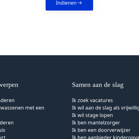
Indienen
werpen
Samen aan de slag
nderen
Ik zoek vacatures
olwassenen met een
Ik wil aan de slag als vrijwilli
Ik wil stage lopen
uderen
Ik ben mantelzorger
uis
Ik ben een doorverwijzer
urt
Ik ben aanbieder kinderopv