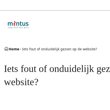
Overslaan
en
naar
de
inhoud
gaan
Home
Iets fout of onduidelijk gezien op de website?
Iets fout of onduidelijk ge
website?