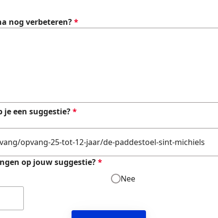
na nog verbeteren?
*
 je een suggestie?
*
angen op jouw suggestie?
*
Nee