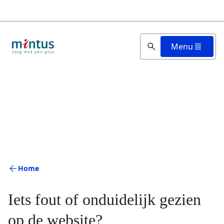
Overslaan
en
naar
de
Menu
inhoud
gaan
Home
Iets fout of onduidelijk gezien
op de website?