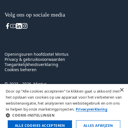
Volg ons op sociale media
Voet
Openingsuren hoofdzetel Mintus
Privacy & gebruiksvoorwaarden
Toegankelijkheidsverklaring
Cookies beheren
© 2023 - 2026, Mintus
×
Door op “Alle cookies accepteren” te klikken gaat u akkoord met
het opslaan van cookies op uw apparaat voor het verbeteren van
websitenavigatie, het analyseren van websitegebruik en om ons
te helpen bij onze marketingprojecten.
Privacyverklaring
COOKIE-INSTELLINGEN
ALLE COOKIES ACCEPTEREN
ALLES AFWIJZEN