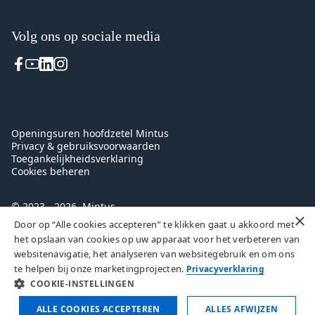
Volg ons op sociale media
Voet
Openingsuren hoofdzetel Mintus
Privacy & gebruiksvoorwaarden
Toegankelijkheidsverklaring
Cookies beheren
© 2023 - 2026, Mintus
×
Door op “Alle cookies accepteren” te klikken gaat u akkoord met
het opslaan van cookies op uw apparaat voor het verbeteren van
websitenavigatie, het analyseren van websitegebruik en om ons
te helpen bij onze marketingprojecten.
Privacyverklaring
COOKIE-INSTELLINGEN
ALLE COOKIES ACCEPTEREN
ALLES AFWIJZEN