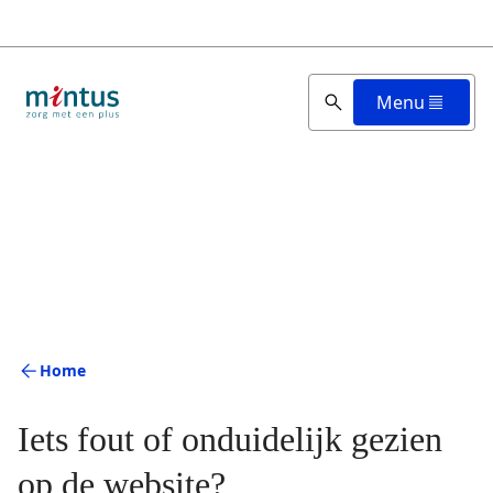
Overslaan
en
naar
de
Menu
inhoud
gaan
Home
Iets fout of onduidelijk gezien
op de website?