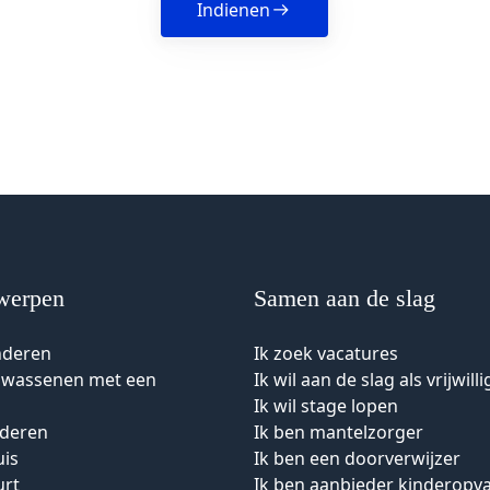
Indienen
werpen
Samen aan de slag
nderen
Ik zoek vacatures
olwassenen met een
Ik wil aan de slag als vrijwilli
Ik wil stage lopen
uderen
Ik ben mantelzorger
uis
Ik ben een doorverwijzer
urt
Ik ben aanbieder kinderopv