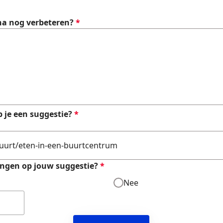
na nog verbeteren?
*
 je een suggestie?
*
angen op jouw suggestie?
*
Nee