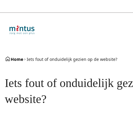
Overslaan
en
naar
de
inhoud
gaan
Home
Iets fout of onduidelijk gezien op de website?
Iets fout of onduidelijk ge
website?