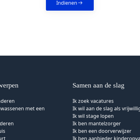
Indienen
werpen
Samen aan de slag
nderen
Ik zoek vacatures
olwassenen met een
Ik wil aan de slag als vrijwilli
Ik wil stage lopen
uderen
Ik ben mantelzorger
uis
Ik ben een doorverwijzer
urt
Ik ben aanbieder kinderopv