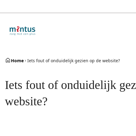
Overslaan
en
naar
de
inhoud
gaan
Home
Iets fout of onduidelijk gezien op de website?
Iets fout of onduidelijk ge
website?