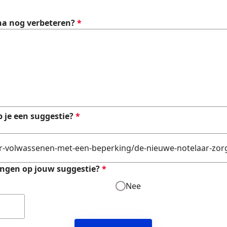
na nog verbeteren?
*
 je een suggestie?
*
angen op jouw suggestie?
*
Nee