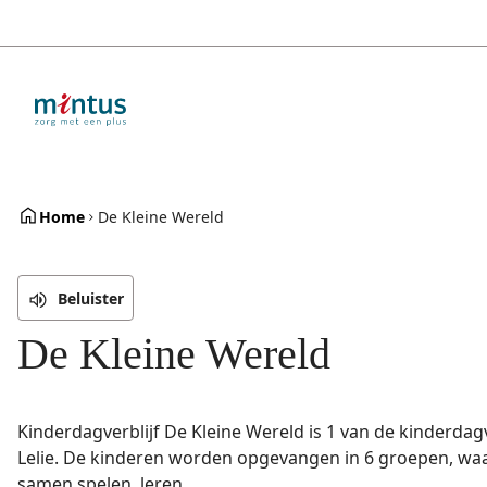
Overslaan
en
naar
de
inhoud
gaan
Home
De Kleine Wereld
Beluister
De Kleine Wereld
Kinderdagverblijf De Kleine Wereld is 1 van de kinderdag
Lelie. De kinderen worden opgevangen in 6 groepen, waar
samen spelen, leren ...