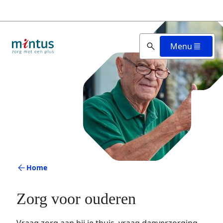
Overslaan
en
naar
de
Menu
inhoud
gaan
Home
Zorg voor ouderen