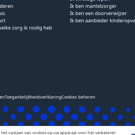
uderen
Ik ben mantelzorger
uis
Ik ben een doorverwijzer
urt
Ik ben aanbieder kinderopv
welke zorg ik nodig heb
den
Toegankelijkheidsverklaring
Cookies beheren
t het opslaan van cookies op uw apparaat voor het verbeteren