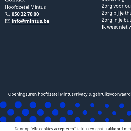
Zorg voor o
Hoofdzetel Mintus
Zorg bij je th
050 32 70 00
Zorg in je bu
info@mintus.be
Ik weet niet 
Voet
Openingsuren hoofdzetel Mintus
Privacy & gebruiksvoorwaar
Door op “Alle cookies accepteren” te klikken gaat u akkoord me