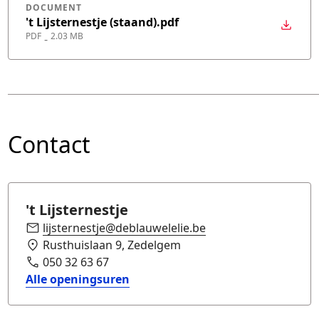
DOCUMENT
't Lijsternestje (staand).pdf
PDF
2.03 MB
-
Contact
't Lijsternestje
lijsternestje@deblauwelelie.be
Rusthuislaan 9, Zedelgem
050 32 63 67
Alle openingsuren