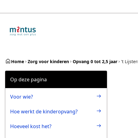
Overslaan
en
naar
de
inhoud
gaan
Home
Zorg voor kinderen
Opvang 0 tot 2,5 jaar
't Lijst
Op deze pagina
Voor wie?
Hoe werkt de kinderopvang?
Hoeveel kost het?