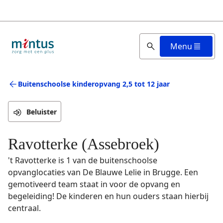
Overslaan
en
naar
de
Menu
inhoud
gaan
Buitenschoolse kinderopvang 2,5 tot 12 jaar
Beluister
Ravotterke (Assebroek)
't Ravotterke is 1 van de buitenschoolse
opvanglocaties van De Blauwe Lelie in Brugge. Een
gemotiveerd team staat in voor de opvang en
begeleiding! De kinderen en hun ouders staan hierbij
centraal.