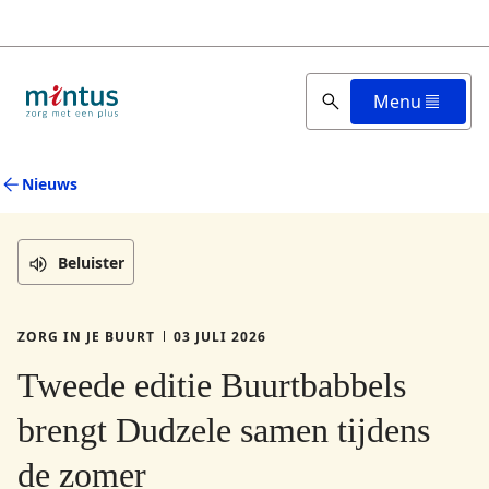
Overslaan
en
naar
de
Menu
inhoud
gaan
Nieuws
Beluister
PUBLICATIEDATUM IS
ZORG IN JE BUURT
03 JULI 2026
Thema is
Tweede editie Buurtbabbels
brengt Dudzele samen tijdens
de zomer