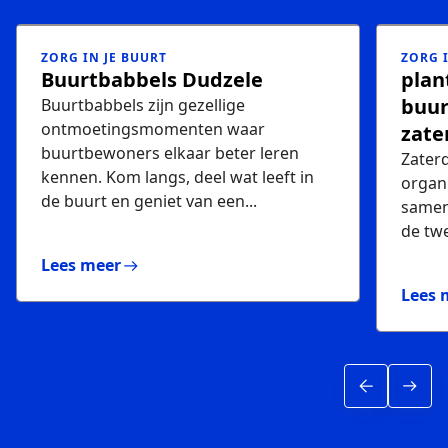
ZORG IN JE BUURT
ZORG 
Thema is
Thema
Buurtbabbels Dudzele
plan
buur
Buurtbabbels zijn gezellige
ontmoetingsmomenten waar
zate
buurtbewoners elkaar beter leren
Zaterd
kennen. Kom langs, deel wat leeft in
organi
de buurt en geniet van een...
samen
de twe
Lees meer
Lees 