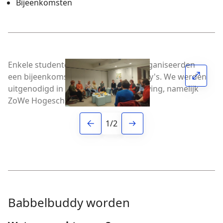
Bijeenkomsten
Enkele studenten verpleegdkunde organiseerden
N
een bijeenkomst voor de babbelbuddy's. We werden
ei
uitgenodigd in hun vetrouwde omgeving, namelijk
G
ZoWe Hogeschool.
25
1
/
2
Babbelbuddy worden