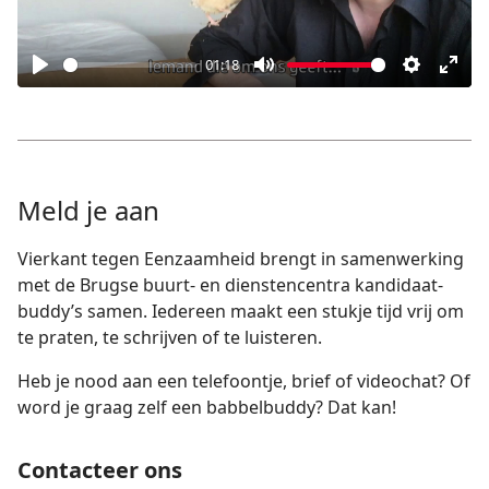
01:18
Afspelen
Dempen
Instellin
Voll
sch
ope
Meld je aan
Vierkant tegen Eenzaamheid brengt in samenwerking
met de Brugse buurt- en dienstencentra kandidaat-
buddy’s samen. Iedereen maakt een stukje tijd vrij om
te praten, te schrijven of te luisteren.
Heb je nood aan een telefoontje, brief of videochat? Of
word je graag zelf een babbelbuddy? Dat kan!
Contacteer ons