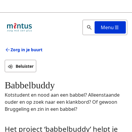
Overslaan
en
naar
de
Menu
inhoud
gaan
Zorg in je buurt
Beluister
Babbelbuddy
Kotstudent en nood aan een babbel? Alleenstaande
ouder en op zoek naar een klankbord? Of gewoon
Bruggeling en zin in een babbel?
Het project ‘babbelbuddy’ helpt je