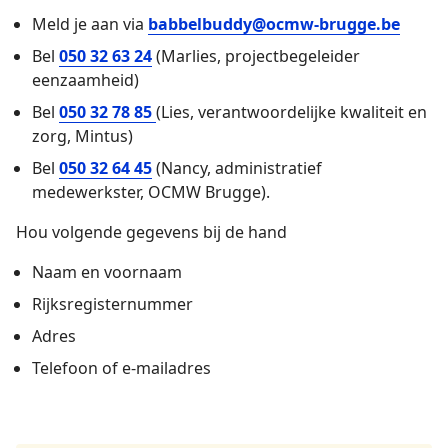
Meld je aan via
babbelbuddy@ocmw-brugge.be
Bel
050 32 63 24
(Marlies, projectbegeleider
eenzaamheid)
Bel
050 32 78 85
(Lies, verantwoordelijke kwaliteit en
Enkele studenten verpleegdkunde organiseerden een
zorg, Mintus)
bijeenkomst voor de babbelbuddy's. We werden
Bel
050 32 64 45
(Nancy, administratief
uitgenodigd in hun vetrouwde omgeving, namelijk ZoWe
medewerkster, OCMW Brugge).
Hogeschool.
Hou volgende gegevens bij de hand
Naam en voornaam
Rijksregisternummer
Adres
Telefoon of e-mailadres