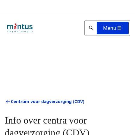
Overslaan
en
naar
de
Menu
inhoud
gaan
Centrum voor dagverzorging (CDV)
Info over centra voor
dagverzorging (CDV)