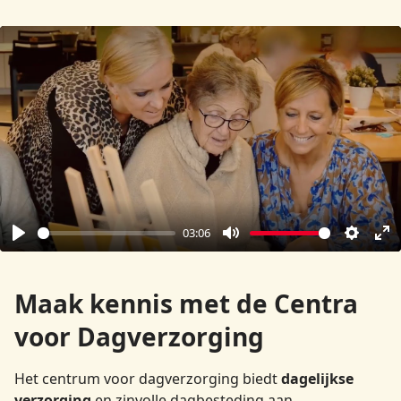
03:06
Afspelen
Dempen
Instell
Vo
sc
Maak kennis met de Centra
op
voor Dagverzorging
Het centrum voor dagverzorging biedt
dagelijkse
verzorging
en zinvolle dagbesteding aan