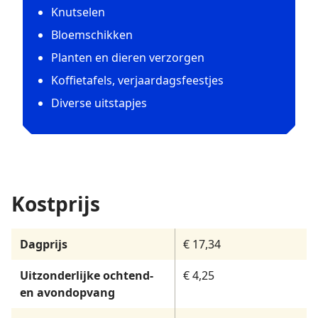
Knutselen
Bloemschikken
Planten en dieren verzorgen
Koffietafels, verjaardagsfeestjes
Diverse uitstapjes
Kostprijs
Dagprijs
€ 17,34
Uitzonderlijke ochtend-
€ 4,25
en avondopvang