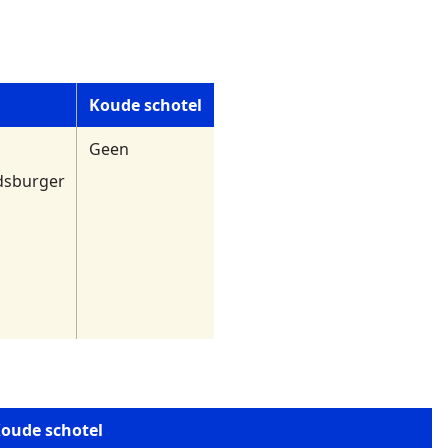
Koude schotel
Geen
dsburger
oude schotel