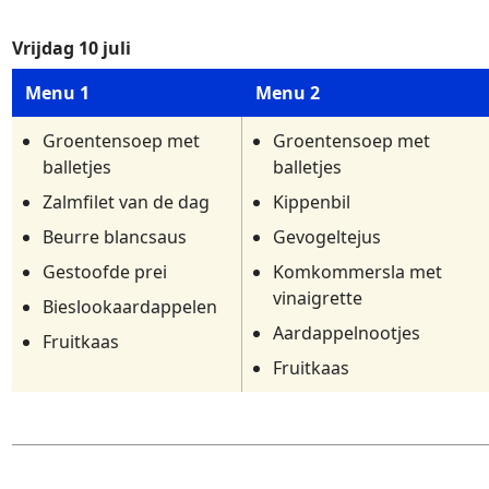
Vrijdag 10 juli
Menu 1
Menu 2
Groentensoep met
Groentensoep met
balletjes
balletjes
Zalmfilet van de dag
Kippenbil
Beurre blancsaus
Gevogeltejus
Gestoofde prei
Komkommersla met
vinaigrette
Bieslookaardappelen
Aardappelnootjes
Fruitkaas
Fruitkaas