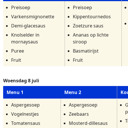
Preisoep
Preisoep
Varkensmignonette
Kippentournedos
Demi-glacesaus
Zoetzure saus
Knolselder in
Ananas op lichte
mornaysaus
siroop
Puree
Basmatirijst
Fruit
Fruit
Woensdag 8 juli
Menu 1
Menu 2
Kou
Aspergesoep
Aspergesoep
G
p
Vogelnestjes
Zeebaars
T
Tomatensaus
Mosterd-dillesaus