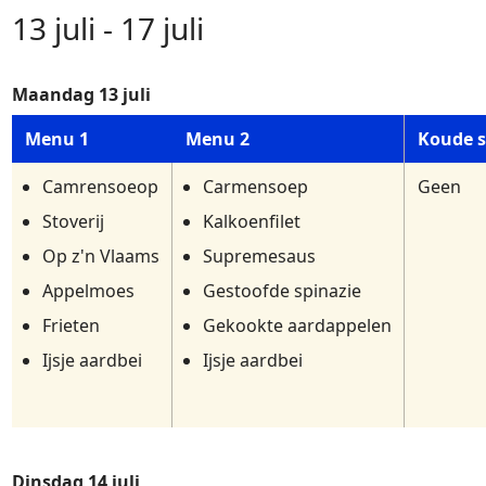
13 juli - 17 juli
Maandag 13 juli
Menu 1
Menu 2
Koude s
Camrensoeop
Carmensoep
Geen
Stoverij
Kalkoenfilet
Op z'n Vlaams
Supremesaus
Appelmoes
Gestoofde spinazie
Frieten
Gekookte aardappelen
Ijsje aardbei
Ijsje aardbei
Dinsdag 14 juli