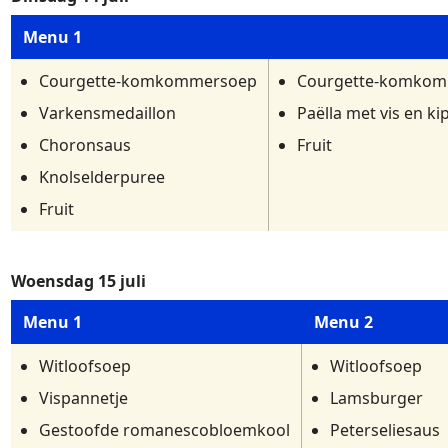
Menu 1
Courgette-komkommersoep
Courgette-komko
Varkensmedaillon
Paëlla met vis en ki
Choronsaus
Fruit
Knolselderpuree
Fruit
Woensdag 15 juli
Menu 1
Menu 2
Witloofsoep
Witloofsoep
Vispannetje
Lamsburger
Gestoofde romanescobloemkool
Peterseliesaus