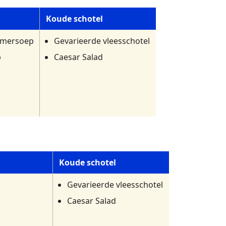
Koude schotel
mmersoep
Gevarieerde vleesschotel
p
Caesar Salad
Koude schotel
Gevarieerde vleesschotel
Caesar Salad