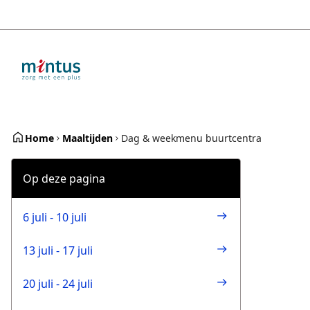
Overslaan
en
naar
de
inhoud
gaan
Home
Maaltijden
Dag & weekmenu buurtcentra
Op deze pagina
6 juli - 10 juli
13 juli - 17 juli
20 juli - 24 juli