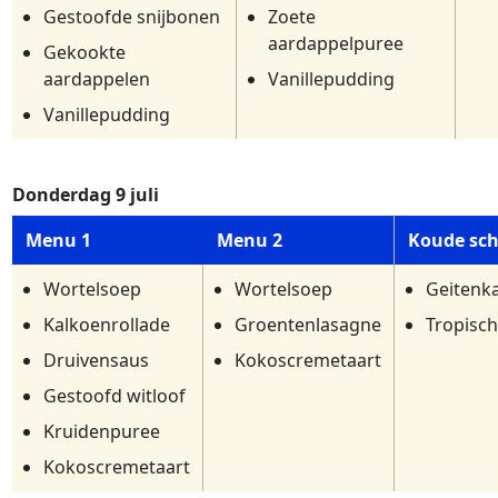
Gestoofde snijbonen
Zoete
aardappelpuree
Gekookte
aardappelen
Vanillepudding
Vanillepudding
Donderdag 9 juli
Menu 1
Menu 2
Koude sch
Wortelsoep
Wortelsoep
Geitenka
Kalkoenrollade
Groentenlasagne
Tropisch
Druivensaus
Kokoscremetaart
Gestoofd witloof
Kruidenpuree
Kokoscremetaart