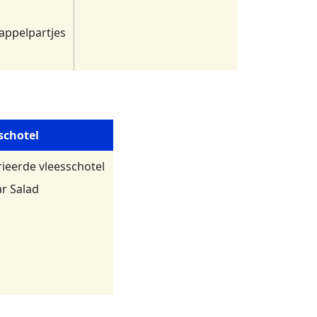
ppelpartjes
schotel
ieerde vleesschotel
r Salad