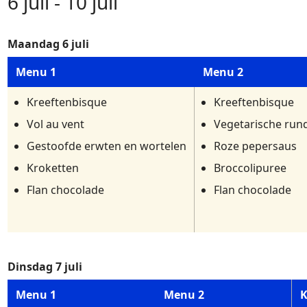
6 juli - 10 juli
Maandag 6 juli
Menu 1
Menu 2
Kreeftenbisque
Kreeftenbisque
Vol au vent
Vegetarische run
Gestoofde erwten en wortelen
Roze pepersaus
Kroketten
Broccolipuree
Flan chocolade
Flan chocolade
Dinsdag 7 juli
Menu 1
Menu 2
K