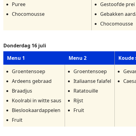
Puree
Gestoofde prei
Chocomousse
Gebakken aarda
Chocomousse
Donderdag 16 juli
Menu 1
Menu 2
Koude 
Groentensoep
Groentensoep
Gevar
Ardeens gebraad
Italiaanse falafel
Caesa
Braadjus
Ratatouille
Koolrabi in witte saus
Rijst
Bieslookaardappelen
Fruit
Fruit